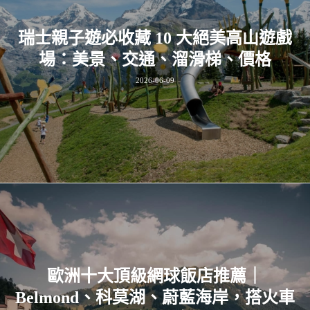
瑞士親子遊必收藏 10 大絕美高山遊戲
場：美景、交通、溜滑梯、價格
2026-06-09
歐洲十大頂級網球飯店推薦｜
Belmond、科莫湖、蔚藍海岸，搭火車