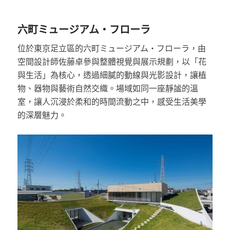
六町ミュージアム・フローラ
位於東京足立區的六町ミュージアム・フローラ，由
空間設計師佐藤卓參與整體視覺與展示規劃，以「花
與生活」為核心，透過細膩的動線與光影設計，讓植
物、器物與藝術自然交織。場域如同一座靜謐的溫
室，讓人沉浸於柔和的時間流動之中，感受生活美學
的深層魅力。