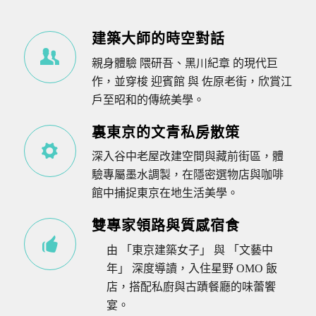
建築大師的時空對話
親身體驗 隈研吾、黑川紀章 的現代巨
作，並穿梭 迎賓館 與 佐原老街，欣賞江
戶至昭和的傳統美學。
裏東京的文青私房散策
深入谷中老屋改建空間與藏前街區，體
驗專屬墨水調製，在隱密選物店與咖啡
館中捕捉東京在地生活美學。
雙專家領路與質感宿食
由 「東京建築女子」 與 「文藝中
年」 深度導讀，入住星野 OMO 飯
店，搭配私廚與古蹟餐廳的味蕾饗
宴。