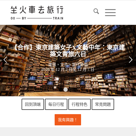
【合作】東京建築女子X文藝中年：東京建
築文青旅六日
建築 × 文化 × 當代藝術
2026 年 12 月 2 日至 12 月 7 日
1
2
3
4
回到頂端
每日行程
行程特色
常見問題
我有興趣！