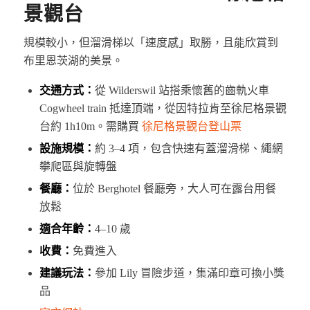
景觀台
規模較小，但溜滑梯以「速度感」取勝，且能欣賞到
布里恩茨湖的美景。
交通方式：
從 Wilderswil 站搭乘懷舊的齒軌火車
Cogwheel train 抵達頂端，從因特拉肯至徐尼格景觀
台約 1h10m。需購買
徐尼格景觀台登山票
設施規模：
約 3–4 項，包含快速有蓋溜滑梯、繩網
攀爬區與旋轉盤
餐廳：
位於 Berghotel 餐廳旁，大人可在露台用餐
放鬆
適合年齡：
4–10 歲
收費：
免費進入
建議玩法：
參加 Lily 冒險步道，集滿印章可換小獎
品