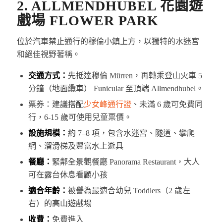
2. ALLMENDHUBEL 花園遊
戲場 FLOWER PARK
位於汽車禁止通行的穆倫小鎮上方，以獨特的水迷宮
和絕佳視野著稱。
交通方式：
先抵達穆倫 Mürren，再轉乘登山火車 5
分鐘（地面纜車） Funicular 至頂端 Allmendhubel。
票券：建議搭配
少女峰通行證
、未滿 6 歲可免費同
行，6-15 歲可使用兒童票價。
設施規模：
約 7–8 項，包含水迷宮、隧道、攀爬
網、溜滑梯及豐富水上遊具
餐廳：
緊鄰全景觀餐廳 Panorama Restaurant，大人
可在露台休息看顧小孩
適合年齡：
被譽為最適合幼兒 Toddlers（2 歲左
右）的高山遊戲場
收費：
免費進入