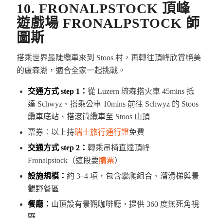
10. FRONALPSTOCK 頂峰
遊戲場 FRONALPSTOCK 師
圖斯
搭乘世界最陡纜車來到 Stoos 村，再轉往頂峰欣賞絕美
的盧森湖，適合全家一起挑戰。
交通方式 step 1：
從 Luzern 琉森搭火車 45mins 抵
達 Schwyz、搭乘公車 10mins 前往 Schwyz 的 Stoos
纜車底站、搭滾筒纜車至 Stoos 山頂
票券：以上持
瑞士旅行通行證
免費
交通方式 step 2：
轉乘吊椅直達頂峰
Fronalpstock（這段要
購票
）
設施規模：
約 3–4 項，包含攀爬組合、溜滑梯與景
觀野餐區
餐廳：
山頂設有景觀咖啡廳，提供 360 度無死角視
野