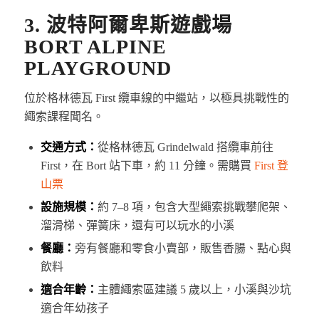
3. 波特阿爾卑斯遊戲場
BORT ALPINE
PLAYGROUND
位於格林德瓦 First 纜車線的中繼站，以極具挑戰性的
繩索課程聞名。
交通方式：
從格林德瓦 Grindelwald 搭纜車前往
First，在 Bort 站下車，約 11 分鐘。需購買
First 登
山票
設施規模：
約 7–8 項，包含大型繩索挑戰攀爬架、
溜滑梯、彈簧床，還有可以玩水的小溪
餐廳：
旁有餐廳和零食小賣部，販售香腸、點心與
飲料
適合年齡：
主體繩索區建議 5 歲以上，小溪與沙坑
適合年幼孩子