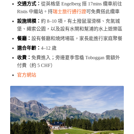
交通方式：
從英格堡 Engelberg 搭 17mins 纜車前往
Ristis 中繼站。持
瑞士旅行通行證
可免費搭此纜車
設施規模：
約 8–10 項，有土撥鼠溜滑梯、充氣城
堡、繩索公園，以及設有水閘和幫浦的水上遊樂區
餐廳：
設有餐廳和燒烤場區，家長能進行家庭聚餐
適合年齡：
4–12 歲
收費：
免費進入；旁邊夏季雪橇 Toboggan 需額外
付費（約 5 CHF）
官方網站