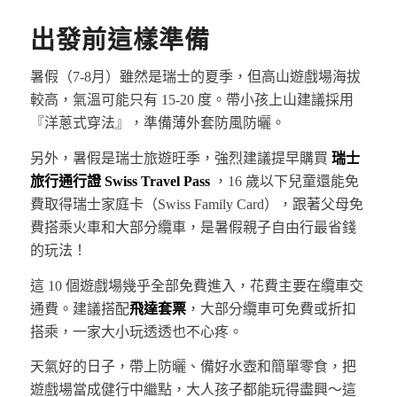
出發前這樣準備
暑假（7-8月）雖然是瑞士的夏季，但高山遊戲場海拔
較高，氣溫可能只有 15-20 度。帶小孩上山建議採用
『洋蔥式穿法』，準備薄外套防風防曬。
另外，暑假是瑞士旅遊旺季，強烈建議提早購買
瑞士
旅行通行證 Swiss Travel Pass
，16 歲以下兒童還能免
費取得瑞士家庭卡（Swiss Family Card），跟著父母免
費搭乘火車和大部分纜車，是暑假親子自由行最省錢
的玩法！
這 10 個遊戲場幾乎全部免費進入，花費主要在纜車交
通費。建議搭配
飛達套票
，大部分纜車可免費或折扣
搭乘，一家大小玩透透也不心疼。
天氣好的日子，帶上防曬、備好水壺和簡單零食，把
遊戲場當成健行中繼點，大人孩子都能玩得盡興～這