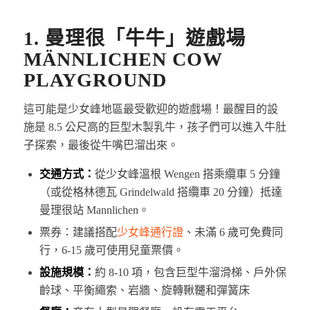
1. 曼理很「牛牛」遊戲場
MÄNNLICHEN COW
PLAYGROUND
這可能是少女峰地區最受歡迎的遊戲場！最醒目的設
施是 8.5 公尺高的巨型木製乳牛，孩子們可以進入牛肚
子探索，最後從牛嘴巴溜出來。
交通方式：
從少女峰溫根 Wengen 搭乘纜車 5 分鐘
（或從格林德瓦 Grindelwald 搭纜車 20 分鐘）抵達
曼理很站 Mannlichen。
票券：建議搭配
少女峰通行證
、未滿 6 歲可免費同
行，6-15 歲可使用兒童票價。
設施規模：
約 8-10 項，包含巨型牛溜滑梯、戶外保
齡球、平衡繩索、岩牆、旋轉鞦韆和彈簧床