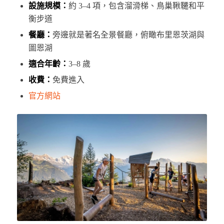
設施規模：
約 3–4 項，包含溜滑梯、鳥巢鞦韆和平
衡步道
餐廳：
旁邊就是著名全景餐廳，俯瞰布里恩茨湖與
圖恩湖
適合年齡：
3–8 歲
收費：
免費進入
官方網站