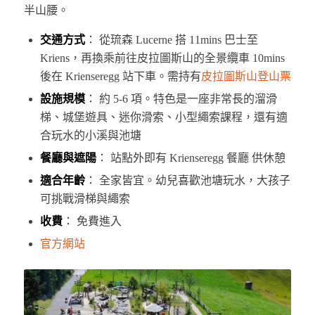
半山腰。
交通方式
： 從琉森 Lucerne 搭 11mins 巴士至
Kriens，再換乘前往皮拉圖斯山的全景纜車 10mins
後在 Krienseregg 站下車。需持有
皮拉圖斯山登山票
設施規模
： 約 5-6 項。特色是一座非常長的溜滑
梯、城堡遊具、迷你滑索、小型繩索課程，還有適
合玩水的小溪與池塘
餐廳與遮陽
： 站點外即有 Krienseregg 餐廳 供休憩
適合年齡
： 全家皆宜。幼兒喜歡池塘玩水，大孩子
可挑戰滑梯與繩索
收費
： 免費進入
官方網站