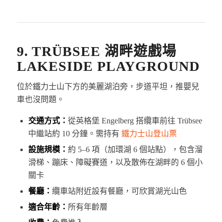
9. TRÜBSEE 湖畔遊戲場
LAKESIDE PLAYGROUND
位於鐵力士山下方的美麗湖泊旁，步道平坦，推嬰兒
車也沒問題。
交通方式：
從英格堡 Engelberg 搭纜車前往 Trübsee
中繼站約 10 分鐘。需持有
鐵力士山登山票
設施規模：
約 5–6 項（加環湖 6 個站點），包含溜
滑梯、蹦床、障礙賽道，以及散佈在湖畔的 6 個小
關卡
餐廳：
纜車站附近設有餐廳，可欣賞湖光山色
適合年齡：
所有年齡層