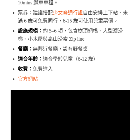
10mins 纜車車程。
票券：建議搭配
少女峰通行證
自由安排上下站、未
滿 6 歲可免費同行，6-15 歲可使用兒童票價。
設施規模：
約 5–6 項，包含樹頂網橋、大型溜滑
梯、小木屋與高山滑索 Zip line
餐廳：
無鄰近餐廳，設有野餐桌
適合年齡：
適合學齡兒童（6-12 歲）
收費：
免費進入
官方網站