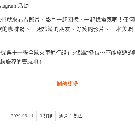
agram 活動
我們就來看看照片、影片一起回憶、一起找靈感吧！任何
歡的咖啡廳、一起旅遊的朋友、好笑的影片、山水美照
機票＋一張全歐火車通行證」來鼓勵各位～不能旅遊的
趟旅程的靈感吧！
閱讀更多
/
/
2020-03-11
0 評論
通過：
凱西