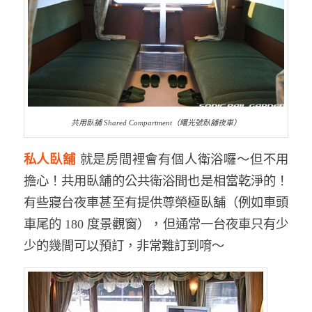
共用臥舖 Shared Compartment（曙光號臥舖夜車）
私人臥舖
就是房間裡會有個人衛浴囉～但不用
擔心！共用臥舖的公共衛浴間也是相當乾淨的！
有些寢台夜車甚至有提供尊榮極臥舖（例如車頭
車尾的 180 度景觀窗），但通常一台夜車只有少
少的幾間可以預訂，非常難訂到唷～