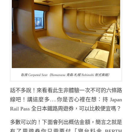
臥席 Carpeted Seat（Hamanasu 青森-札幌 Nobinobi 新式車廂）
話不多說！來看看此生非體驗一次不可的六條路
線吧！講這麼多….你是否心裡在想：持 Japan
Rail Pass 全日本鐵路周遊券，可以比較便宜嗎？
多數可以的！下面會列出概估金額，簡言之就是
有了周遊券你只需要付「寢台料金 BERTH