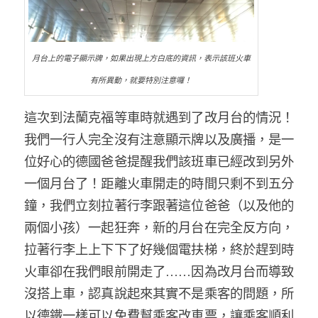
月台上的電子顯示牌，如果出現上方白底的資訊，表示該班火車
有所異動，就要特別注意囉！
這次到法蘭克福等車時就遇到了改月台的情況！
我們一行人完全沒有注意顯示牌以及廣播，是一
位好心的德國爸爸提醒我們該班車已經改到另外
一個月台了！距離火車開走的時間只剩不到五分
鐘，我們立刻拉著行李跟著這位爸爸（以及他的
兩個小孩）一起狂奔，新的月台在完全反方向，
拉著行李上上下下了好幾個電扶梯，終於趕到時
火車卻在我們眼前開走了……因為改月台而導致
沒搭上車，認真說起來其實不是乘客的問題，所
以德鐵一樣可以免費幫乘客改車票，讓乘客順利