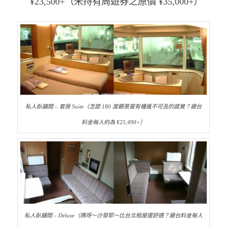
¥23,500+（未持有周遊券之原價 ¥35,000+）
私人臥舖間 – 套房 Suite（怎麼 180 度觀景窗有種遙不可及的感覺？寢台
料金每人約為 ¥25,490+）
私人臥舖間 – Deluxe（媽呀～沙發耶～比台北租屋還舒適？寢台料金每人