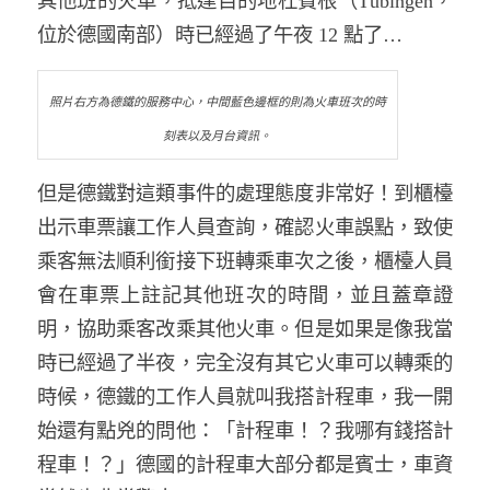
其他班的火車，抵達目的地杜賓根（Tübingen，
位於德國南部）時已經過了午夜 12 點了…
照片右方為德鐵的服務中心，中間藍色邊框的則為火車班次的時
刻表以及月台資訊。
但是德鐵對這類事件的處理態度非常好！到櫃檯
出示車票讓工作人員查詢，確認火車誤點，致使
乘客無法順利銜接下班轉乘車次之後，櫃檯人員
會在車票上註記其他班次的時間，並且蓋章證
明，協助乘客改乘其他火車。但是如果是像我當
時已經過了半夜，完全沒有其它火車可以轉乘的
時候，德鐵的工作人員就叫我搭計程車，我一開
始還有點兇的問他：「計程車！？我哪有錢搭計
程車！？」德國的計程車大部分都是賓士，車資