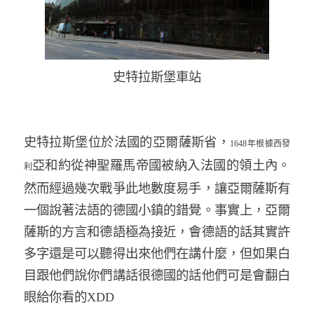
史特拉斯堡車站
史特拉斯堡位於法國的亞爾薩斯省，
1648
年根據西發
亞和約從神聖羅馬帝國被納入法國的領土內。
利
然而經過幾次戰爭此地數度易手，讓亞爾薩斯有
一個說著法語的德國小鎮的錯覺。事實上，亞爾
薩斯的方言和德語極為接近，會德語的話其實許
多字還是可以聽得出來他們在講什麼，但如果白
目跟他們說你們講話很德國的話他們可是會翻白
眼給你看的
XDD