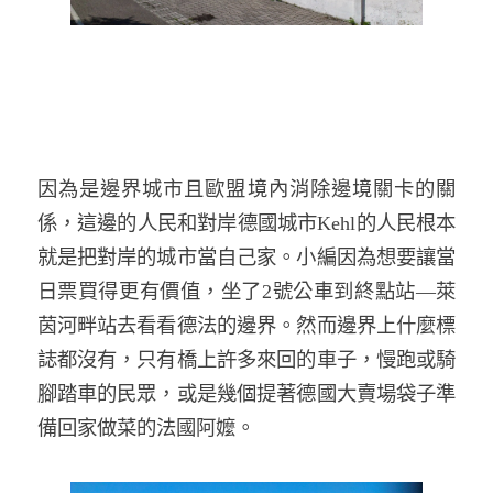
因為是邊界城市且歐盟境內消除邊境關卡的關
係，這邊的人民和對岸德國城市
Kehl
的人民根本
就是把對岸的城市當自己家。小編因為想要讓當
日票買得更有價值，坐了
2
號公車到終點站
—
萊
茵河畔站去看看德法的邊界。然而邊界上什麼標
誌都沒有，只有橋上許多來回的車子，慢跑或騎
腳踏車的民眾，或是幾個提著德國大賣場袋子準
備回家做菜的法國阿嬤。