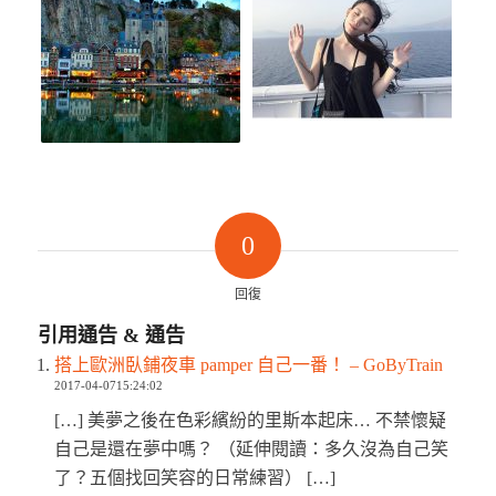
0
回復
引用通告 & 通告
搭上歐洲臥鋪夜車 pamper 自己一番！ – GoByTrain
2017-04-0715:24:02
[…] 美夢之後在色彩繽紛的里斯本起床… 不禁懷疑
自己是還在夢中嗎？ （延伸閱讀：多久沒為自己笑
了？五個找回笑容的日常練習） […]