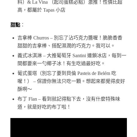
料）& La Vina （起司蛋糕必點）激推！性價比超
高，都屬於 Tapas 小店
甜點
：
吉拿棒 Churros – 別忘了沾巧克力醬喔！脆脆香香
甜甜的吉拿棒、搭配濕潤的巧克力。我可以。
義式冰淇淋 – 大推葡萄牙 Santini 連鎖冰店，每到一
間都要來一勺椰子冰！有生吃過最好吃。
葡式蛋塔（別忘了要到貝倫 Pasteis de Belém 吃
喔！） – 保證你無法只吃一顆。想起來都覺得皮好
酥啊～
布丁 Flan – 看到就記得點下去，沒有什麼特殊味
道，就是好吃的布丁啦！