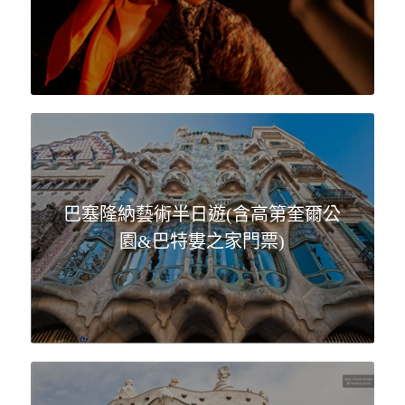
巴塞隆納藝術半日遊(含高第奎爾公
園&巴特婁之家門票)