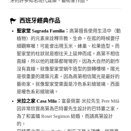
牙的許多知名現代建築、藝術家作品。
西班牙經典作品
聖家堂 Sagrada Familia：
高第擅長使用生活中（動
植物）的元素來詮釋宗教、生命。在逛的時候要仔
細觀察喔！可能會出現玉米、蜂巢、松果造型。而
聖家堂的柱狀就是樹往天上延伸而成。高第不相信
直線，所以他的建築都彎彎的，因為大自然的創作
沒有直線。就像聖家堂蝸牛造型的旋轉樓梯。陽光
是很重要的建築元素，因為高第相信陽光是最好的
藝術家。就像聖家堂東面是冷色系彩繪玻璃、西面
是暖色系彩繪玻璃。
米拉之家 Casa Mila：
富豪佩雷·米拉先生 Pere Milà
因非常欣賞高第為巴特婁先生設計的巴特婁之家，
為了和富孀 Roser Segimon 結婚，而請高第設計
的。