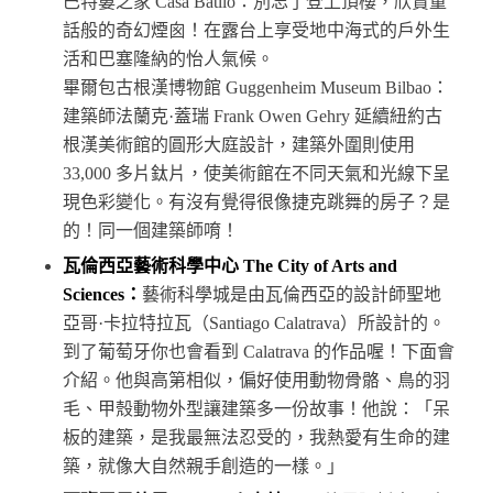
巴特婁之家 Casa Batllo：別忘了登上頂樓，欣賞童
話般的奇幻煙囪！在露台上享受地中海式的戶外生
活和巴塞隆納的怡人氣候。
畢爾包古根漢博物館 Guggenheim Museum Bilbao：
建築師法蘭克·蓋瑞 Frank Owen Gehry 延續紐約古
根漢美術館的圓形大庭設計，建築外圍則使用
33,000 多片鈦片，使美術館在不同天氣和光線下呈
現色彩變化。有沒有覺得很像捷克跳舞的房子？是
的！同一個建築師唷！
瓦倫西亞藝術科學中心 The City of Arts and
Sciences：
藝術科學城是由瓦倫西亞的設計師聖地
亞哥·卡拉特拉瓦（Santiago Calatrava）所設計的。
到了葡萄牙你也會看到 Calatrava 的作品喔！下面會
介紹。他與高第相似，偏好使用動物骨骼、鳥的羽
毛、甲殼動物外型讓建築多一份故事！他說：「呆
板的建築，是我最無法忍受的，我熱愛有生命的建
築，就像大自然親手創造的一樣。」