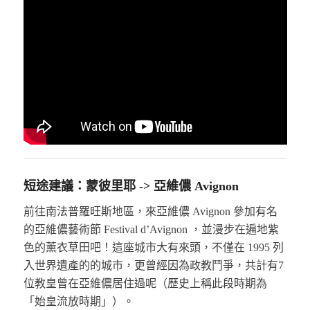
短途建議：蒙彼里耶 -> 亞維儂 Avignon
前往南法普羅旺斯地區，來亞維儂 Avignon 參加有名
的亞維儂藝術節 Festival d’Avignon ，並漫步在遍地紫
色的薰衣草田吧！這座城市大有來頭，不僅在 1995 列
入世界遺產的的城市，更曾經因為政教鬥爭，共計有7
位教皇曾在亞維儂居住過呢（歷史上稱此段時期為
「始皇流放時期」）。