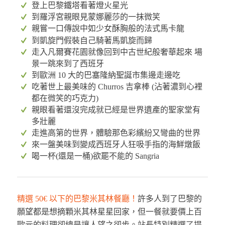
登上巴黎鐵塔看著燈火星光
到羅浮宮親眼見蒙娜麗莎的一抹微笑
親嘗一口傳說中如少女酥胸般的法式馬卡龍
到凱旋門假裝自己騎著馬凱旋而歸
走入凡爾賽花園就像回到中古世紀般奢華起來 場
景一跳來到了西班牙
到歐洲 10 大的巴塞隆納聖誕市集邊走邊吃
吃著世上最美味的 Churros 吉拿棒 (沾著濃到心裡
都在微笑的巧克力)
親眼看著還沒完成就已經是世界遺產的聖家堂有
多壯麗
走進高第的世界，體驗那色彩繽紛又彎曲的世界
來一盤美味到變成西班牙人狂吸手指的海鮮燉飯
喝一杯(還是一桶)欲罷不能的 Sangria
精選 50€ 以下的巴黎米其林餐廳！
許多人到了巴黎的
願望都是想摘顆米其林星星回家，但一餐就要價上百
歐元的料理卻總是讓人望之卻步。站長特別精選了提