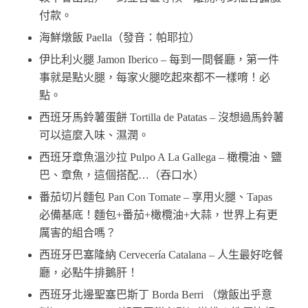
付款。
海鮮燉飯 Paella（發音：帕耶拉）
伊比利火腿 Jamon Iberico – 每到一間餐廳，第一件
事就是點火腿，每家火腿吃起來都不一樣唷！必
點。
西班牙馬鈴薯蛋餅 Tortilla de Patatas – 沒想過馬鈴薯
可以這麼入味、濕潤。
西班牙章魚溫沙拉 Pulpo A La Gallega – 橄欖油、鹽
巴、章魚，這個搭配…（吞口水）
番茄切片麵包 Pan Con Tomate – 享用火腿、Tapas
必備基底！麵包+番茄+橄欖油+大蒜，世界上有更
厲害的組合嗎？
西班牙巴塞隆納 Cervecería Catalana – 人生最好吃餐
廳，必點牛排鵝肝！
西班牙北邊聖塞巴斯丁 Borda Berri （燉飯出乎意