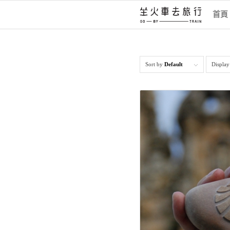
首頁
Sort by
Default
Displa