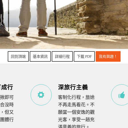
回到頂端
基本資訊
詳細行程
下載 PDF
我有興趣！
可成行
深旅行主義
揪即可
客制化行程，旅途
合沒時
不再走馬看花。不
，但又
願當一個安逸的觀
團體行
光客，享受一趟充
滿意義的旅行。