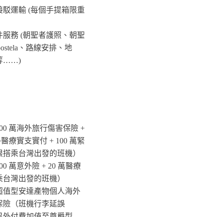
駁運輸 (每個手提箱限重
服務 (朝聖者護照、朝聖
postela、路線安排、地
……)
00 萬海外旅行傷害保險 +
外醫療實支實付 + 100 萬緊
限搭乘台灣出發的班機）
0 萬意外險 + 20 萬醫療
乘台灣出發的班機）
超值型安達產物個人海外
保險（班機行李延誤
另外付費加值至尊爵型