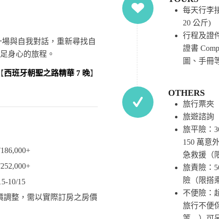
每天行李接
20 公斤)
行程及證件
m，一場與自我對話，重新尋找自
證書 Com
足身心的旅程。
圖、手冊等
【
西班牙朝聖之路精華 7 晚
】
OTHERS
旅行票夾
旅遊諮詢
旅平險：3
150 萬意
6,000+
急救援（
2,000+
旅責險：50
險（限搭
-10/15
不便險：
價調整，需以實際訂房之房價
旅行不便
等…）可