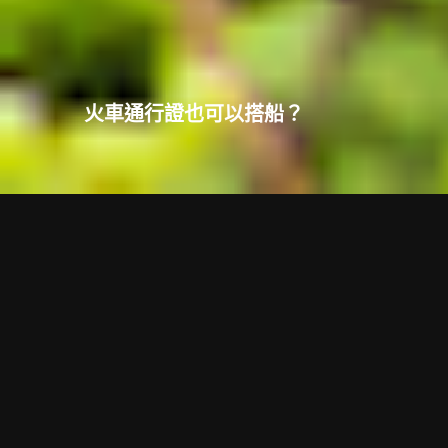
火車通行證也可以搭船？
回到頂端
分類
我要問問題！
郵輪、渡輪分類
西班牙 Balearia Ferry
希臘境內渡輪 Attica Group