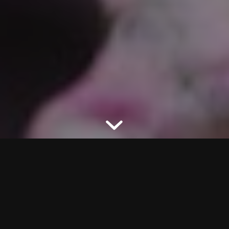
想到賞櫻你腦中浮現出的國家是否只有日本和韓國 ?
如果是這樣，那請接著讀下去吧!
因為適當的氣候，在歐洲也有非常多國家可以看到盛
開的櫻花海，連人行道旁也經常能看到零星的櫻花，