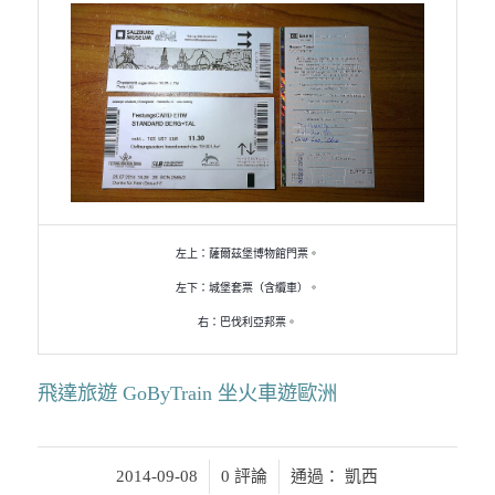
左上：薩爾茲堡博物館門票。
左下：城堡套票（含纜車）。
右：巴伐利亞邦票。
飛達旅遊 GoByTrain 坐火車遊歐洲
/
/
2014-09-08
0 評論
通過：
凱西