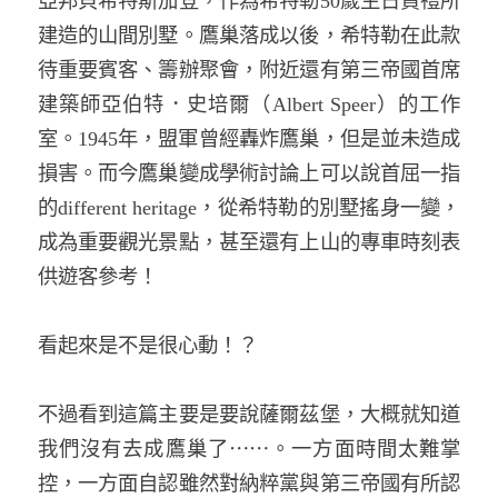
亞邦貝希特斯加登，作為希特勒50歲生日賀禮所
建造的山間別墅。鷹巢落成以後，希特勒在此款
待重要賓客、籌辦聚會，附近還有第三帝國首席
建築師亞伯特．史培爾（Albert Speer）的工作
室。1945年，盟軍曾經轟炸鷹巢，但是並未造成
損害。而今鷹巢變成學術討論上可以說首屈一指
的different heritage，從希特勒的別墅搖身一變，
成為重要觀光景點，甚至還有上山的專車時刻表
供遊客參考！
看起來是不是很心動！？
不過看到這篇主要是要說薩爾茲堡，大概就知道
我們沒有去成鷹巢了⋯⋯。一方面時間太難掌
控，一方面自認雖然對納粹黨與第三帝國有所認