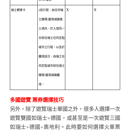
X
X
瑞士轉乘卡
2
段行程：由任何瑞
士機場
/
邊境城鎮進
入境內，於入境同一
日前往瑞士任何定點
城市之行程，以及於
離境該日，由瑞士任
何定點城市前往瑞士
機場
/
邊境城鎮離
境。
多國遊覽 票券選擇技巧
另外，除了遊覽瑞士單國之外，很多人選擇一次
遊覽雙國如瑞士+德國，或甚至是一次遊覽三國
如瑞士+德國+奧地利。此時要如何選擇火車票