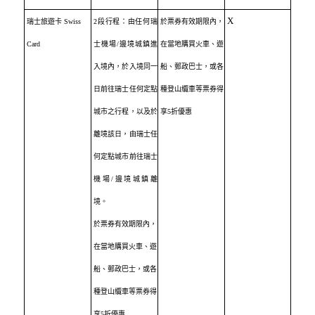
X
瑞士旅遊卡
Swiss
2
段行程：由任何瑞
於票券有效期限內，
Card
士機場
/
邊境城鎮進
在
當地購買火車、遊
入境內，於入境同一
船、郵政巴士，或各
日前往瑞士任何定點
種登山纜車等票券得
城市之行程，以及於
享
5
折優惠
離境該日，由瑞士任
何定點城市前往瑞士
機場
/
邊境城鎮離
境。
於票券有效期限內，
在
當地購買火車、遊
船、郵政巴士，或各
種登山纜車等票券得
享
5
折優惠