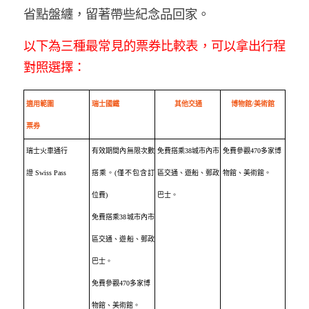
省點盤纏，留著帶些紀念品回家。
以下為三種最常見的票券比較表，可以拿出行程
對照選擇：
適用範圍
瑞士國鐵
其他交通
博物館
/
美術館
票券
瑞士火車通行
有效期間內無限次數
免費搭乘
38
城市內市
免費參觀
470
多家博
證
Swiss Pass
搭乘。
(
僅不包含訂
區交通、遊船、郵政
物館、美術館。
位費
)
巴士。
免費搭乘
38
城市內市
區交通、遊船、郵政
巴士。
免費參觀
470
多家博
物館、美術館。