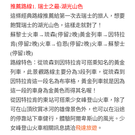
推薦路線1. 瑞士之最-湖光山色
這條經典路線推薦給第一次去瑞士的旅人，想要
飽覽瑞士的湖光山色，這樣走就對了！
蘇黎士火車→琉森(停留2晚)黃金列車→因特拉
肯(停留2晚)火車→伯恩(停留2晚)火車→蘇黎士
(停留1晚)
路線特色：從琉森到因特拉肯可搭乘知名的黃金
列車，此景觀路線主要分為3段列車，從琉森到
因特拉肯這一段名為布寧格，黃金列車就是因為
這一段的車身為金黃色而得其名喔！
從因特拉肯的東站可搭乘少女峰登山火車，除了
可在山頂欣賞冰河的雄偉景色外，也可以在沿途
的停靠站下車健行，體驗阿爾卑斯山的風光。少
女峰登山火車相關訊息請洽
飛達旅遊
。