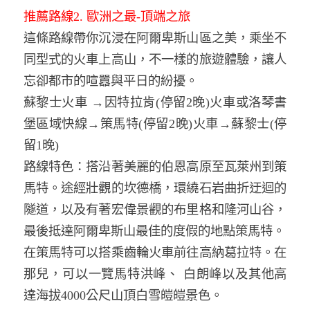
推薦路線2. 歐洲之最-頂端之旅
這條路線帶你沉浸在阿爾卑斯山區之美，乘坐不
同型式的火車上高山，不一樣的旅遊體驗，讓人
忘卻都市的喧囂與平日的紛擾。
蘇黎士火車 →因特拉肯(停留2晚)火車或洛琴書
堡區域快線→策馬特(停留2晚)火車→蘇黎士(停
留1晚)
路線特色：搭沿著美麗的伯恩高原至瓦萊州到策
馬特。途經壯觀的坎德橋，環繞石岩曲折迂迴的
隧道，以及有著宏偉景觀的布里格和隆河山谷，
最後抵達阿爾卑斯山最佳的度假的地點策馬特。
在策馬特可以搭乘齒輪火車前往高納葛拉特。在
那兒，可以一覽馬特洪峰、 白朗峰以及其他高
達海拔4000公尺山頂白雪皚皚景色。