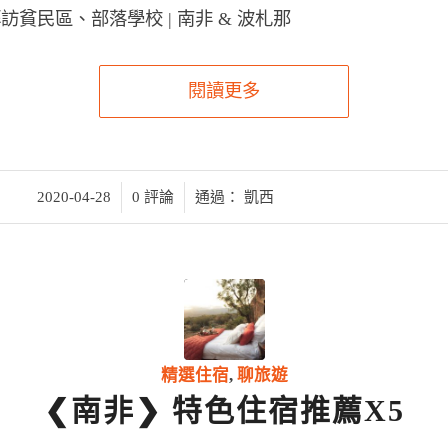
拜訪貧民區、部落學校 | 南非 & 波札那
閱讀更多
/
/
2020-04-28
0 評論
通過：
凱西
精選住宿
,
聊旅遊
❮南非❯ 特色住宿推薦X5