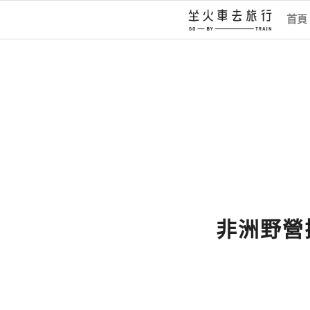
首頁
非洲野營探