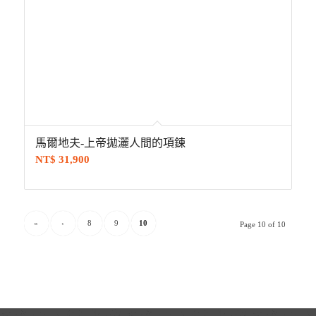
馬爾地夫-上帝拋灑人間的項鍊
NT$
31,900
«
‹
8
9
10
Page 10 of 10