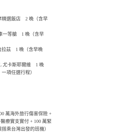
精選飯店 2 晚（含早
火車一等艙 1 晚（含早
el 哈拉茲 1 晚（含早晚
EL 尤卡斯耶爾維 1 晚
、一項任選行程）
00 萬海外旅行傷害保險 +
外醫療實支實付 + 100 萬緊
限搭乘台灣出發的班機）