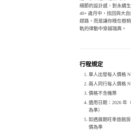
細節的設計感、對永續生
40+ 歲月中，找回與大
趕路，而是讓你睡在樹梢
軌的律動中穿越瑞典。
行程規定
單人出發每人價格 NT$ 
兩人同行每人價格 NT$ 
價格不含機票
適用日期：2026 
為準）
如遇展期旺季旅館房
價為準