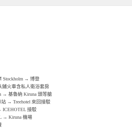
tockholm → 博登
SJ 臥鋪火車含私人衛浴套房
n → 基魯納 Kiruna 頭等艙
車站 → Treehotel 來回接駁
l → ICEHOTEL 接駁
 → Kiruna 機場
費