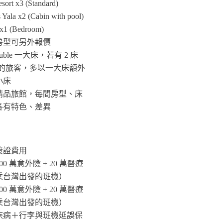
sort x3 (Standard)
Yala x2 (Cabin with pool)
x1 (Bedroom)
房型可另外報價
uble 一大床，若有 2 床
需求的旅客，多以一大床額外
小床
精品旅館，每間房型、床
各有特色、差異
簽證費用
0 萬意外險 + 20 萬醫療
乘台灣出發的班機）
0 萬意外險 + 20 萬醫療
乘台灣出發的班機）
疾病＋行李與班機延誤保