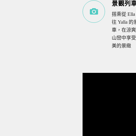
景觀列
搭乘從 Ell
往 Yalla 
車，在涼爽
山巒中享受
美的景緻