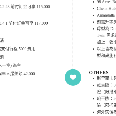
98 Acres Re
2.28 前付訂金可享 115,000
Chena Huts 
Amangalla 
如需升等
4.1 前付訂金可享 117,000
房型為 Do
Twin 
取消
加上一張
以上皆為
需支付行程 50% 費用
型和設施
取消
人一室) 為主
OTHERS
人房差額 42,000
斯里蘭卡
旅責險：50
險（限搭
旅平險：20
險（限搭
海外突發