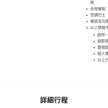
險
全程餐點（
空調巴士
導遊及司
以上價格
廁所
錄影
整個
個⼈
以上
詳細行程