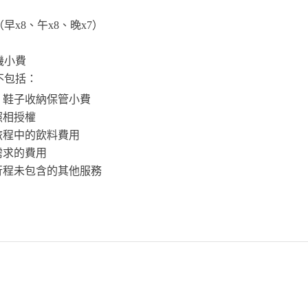
早x8、午x8、晚x7）
機⼩費
不包括：
、鞋⼦收納保管⼩費
照相授權
旅程中的飲料費用
需求的費用
行程未包含的其他服務