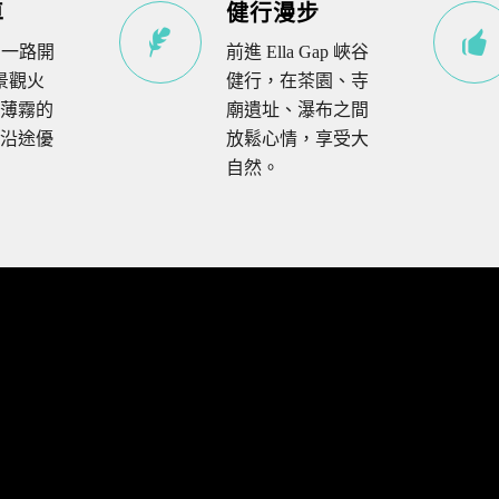
車
健行漫步
a 一路開
前進 Ella Gap 峽谷
的景觀火
健行，在茶園、寺
薄霧的
廟遺址、瀑布之間
沿途優
放鬆心情，享受大
自然。