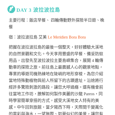
DAY 3 波拉波拉島
主要行程：飯店早餐、
四輪傳動野外探險半日遊
、晚
餐
宿：波拉波拉島 艾美
Le Meridien Bora Bora
把握在波拉波拉島的最後一個整天，好好體驗大溪地
的自然景觀和文化。今天享用豐盛的早餐、備妥防蚊
用品，出發先至波拉波拉主要島嶼集合，展開 4 輪傳
動車的探險之旅。前往島上最震撼人心的觀景地點，
專業的導遊司機熟練地在陡峭的地形穿梭，為您介紹
當地特殊動植物與前人所留下的古蹟遺址。沿途將行
經許多驚險刺激的路段，讓您大呼過癮。還有機會前
往當地工作坊，膫解如何製作美麗的沙龍 Pareos，同
時學習簡單穿搭的方式，感受大溪地女人特有的美
感
。中午回到旅館，
當夕陽西下時，天際間千變萬化
的雲彩與海水，一望無際、如夢似幻的美景，讓您有