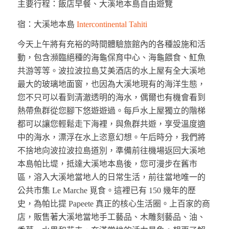
主要行程：飯店早餐、大溪地本島自由遊覽
宿：大溪地本島
Intercontinental Tahiti
今天上午將有充裕的時間體驗旅館內的各種設施和活
動，包含瀕臨絕種的海龜保育中心、海龜餵食、魟魚
共游等等。波拉波拉島艾美酒店的水上屋有全大溪地
最大的玻璃地面窗，也因為大溪地現有的海洋生態，
您不只可以看到清澈透明的海水，偶爾也有機會看到
熱帶魚群從您腳下悠遊遊過。每戶水上屋獨立的階梯
都可以讓您輕鬆走下海裡，與魚群共遊，享受溫度適
中的海水，漂浮在水上恣意幻想。午后時分，我們將
不捨地向波拉波拉島道別，準備前往機場返回大溪地
本島帕比堤，抵達大溪地本島後，您可漫步在舊市
區，溶入大溪地當地人的日常生活，前往當地唯一的
公共市集 Le Marche 覓食。這裡已有 150 幾年的歷
史，為帕比提 Papeete 真正的核心生活圈。上百家的商
店，販售著大溪地當地手工藝品、木雕刻藝品、油、