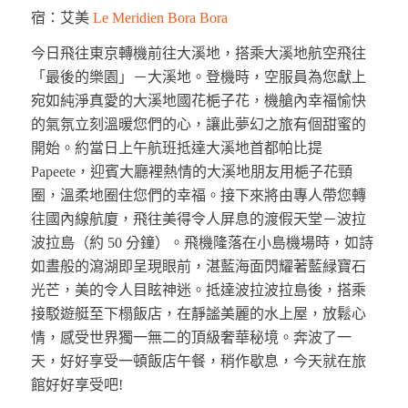
宿：艾美
Le Meridien Bora Bora
今日飛往東京轉機前往大溪地，搭乘大溪地航空飛往
「最後的樂園」－大溪地。登機時，空服員為您獻上
宛如純淨真愛的大溪地國花梔子花，機艙內幸福愉快
的氣氛立刻溫暖您們的心，讓此夢幻之旅有個甜蜜的
開始。約當日上午航班抵達大溪地首都帕比提
Papeete，迎賓大廳裡熱情的大溪地朋友用梔子花頸
圈，溫柔地圈住您們的幸福。接下來將由專人帶您轉
往國內線航廈，飛往美得令人屏息的渡假天堂－波拉
波拉島（約 50 分鐘）。飛機隆落在小島機場時，如詩
如晝般的瀉湖即呈現眼前，湛藍海面閃耀著藍緑寶石
光芒，美的令人目眩神迷。抵達波拉波拉島後，搭乘
接駁遊艇至下榻飯店，在靜謐美麗的水上屋，放鬆心
情，感受世界獨一無二的頂級奢華秘境。奔波了一
天，好好享受一頓飯店午餐，稍作歇息，今天就在旅
館好好享受吧!