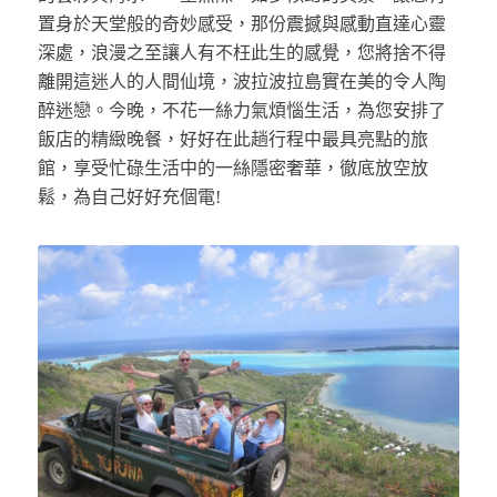
置身於天堂般的奇妙感受，那份震撼與感動直達心靈
深處，浪漫之至讓人有不枉此生的感覺，您將捨不得
離開這迷人的人間仙境，波拉波拉島實在美的令人陶
醉迷戀。今晚，不花一絲力氣煩惱生活，為您安排了
飯店的精緻晚餐，好好在此趟行程中最具亮點的旅
館，享受忙碌生活中的一絲隱密奢華，徹底放空放
鬆，為自己好好充個電!