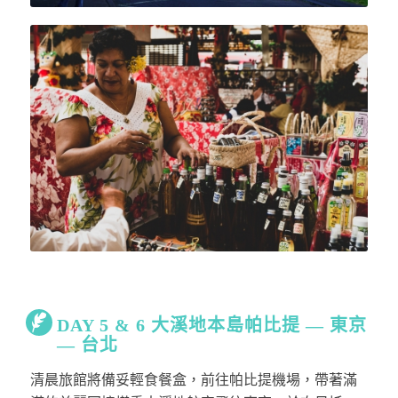
DAY 5 & 6 大溪地本島帕比提 — 東京
— 台北
清晨旅館將備妥輕食餐盒，前往帕比提機場，帶著滿