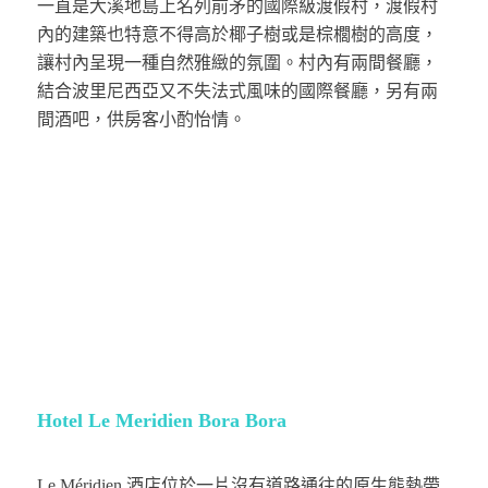
一直是大溪地島上名列前矛的國際級渡假村，渡假村
內的建築也特意不得高於椰子樹或是棕櫚樹的高度，
讓村內呈現一種自然雅緻的氛圍。村內有兩間餐廳，
結合波里尼西亞又不失法式風味的國際餐廳，另有兩
間酒吧，供房客小酌怡情。
Hotel Le Meridien Bora Bora
Le Méridien 酒店位於一片沒有道路通往的原生態熱帶