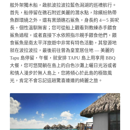
舷外架獨木船，啟航波拉波拉藍色潟湖的巡禮航行。
首先，船停留在礁石附近美麗的潛水點，除繽紛熱帶
魚群環繞之外，還有黑頭礁石鯊魚，身長約 4－5 英呎
長，個性溫馴無害；您可從船上觀看到教練赤手餵食
鯊魚過程，或者直接下水依照指示親手餵食他們，餵
食鯊魚是南太平洋旅遊中非常有特色活動，其發源地
就在波拉波拉，最後前往曾為皇室居住地 — 美麗的
Tapu 島停留，午餐，就安排 TAPU 島上用享用 BBQ
大餐，您可悠閒躺在島上的白色沙灘上曬日光浴或者
和情人漫步於無人島上，您將傾心於此島的極致風
光，肯定不會忘記這趟驚喜連連的綺麗之旅。