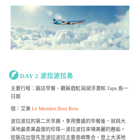
DAY 2 波拉波拉島
主要行程：飯店早餐、
觀鯊戲魟潟湖浮潛和 Tapu 島一
日遊
宿：艾美
Le Meridien Bora Bora
波拉波拉的第二天早晨，享用豐盛的早餐後，就與大
溪地最柔美晶瑩的珍珠－波拉波拉來場美麗的邂逅。
從飯店出發先至波拉波拉主要島嶼集合，登上大溪地