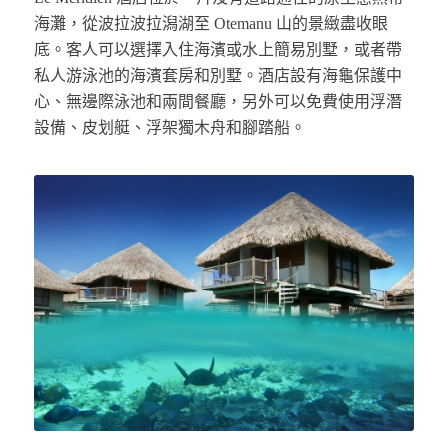
海灘，從波拉波拉潟湖至 Otemanu 山的景緻盡收眼
底。客人可以選擇入住海濱或水上簡易別墅，或者帶
私人游泳池的海濱套房和別墅。酒店設有海龜保護中
心、無邊際泳池和兩間餐廳，另外可以免費使用浮潛
設備、皮划艇、浮架獨木舟和腳踏船。