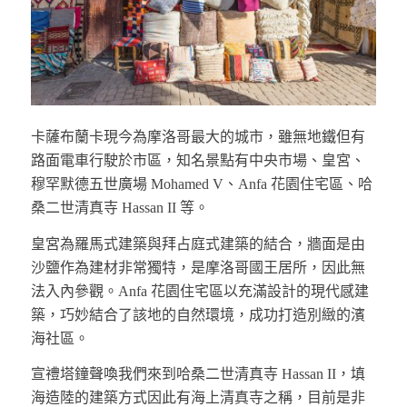
卡薩布蘭卡現今為摩洛哥最大的城市，雖無地鐵但有
路面電車行駛於市區，知名景點有中央市場、皇宮、
穆罕默德五世廣場 Mohamed V、Anfa 花園住宅區、哈
桑二世清真寺 Hassan II 等。
皇宮為羅馬式建築與拜占庭式建築的結合，牆面是由
沙鹽作為建材非常獨特，是摩洛哥國王居所，因此無
法入內參觀。Anfa 花園住宅區以充滿設計的現代感建
築，巧妙結合了該地的自然環境，成功打造別緻的濱
海社區。
宣禮塔鐘聲喚我們來到哈桑二世清真寺 Hassan II，填
海造陸的建築方式因此有海上清真寺之稱，目前是非