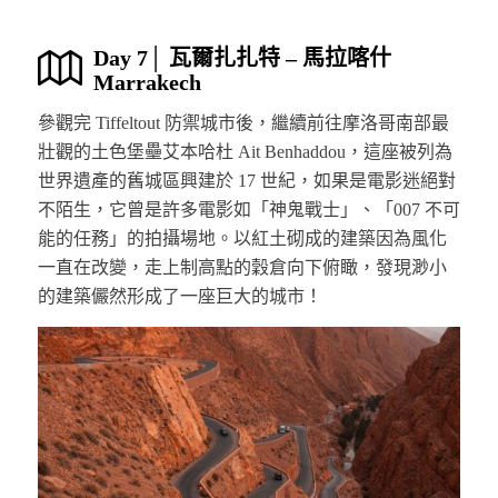
Day 7│ 瓦爾扎扎特 – 馬拉喀什
Marrakech
參觀完 Tiffeltout 防禦城市後，繼續前往摩洛哥南部最
壯觀的土色堡壘艾本哈杜 Ait Benhaddou，這座被列為
世界遺產的舊城區興建於 17 世紀，如果是電影迷絕對
不陌生，它曾是許多電影如「神鬼戰士」、「007 不可
能的任務」的拍攝場地。以紅土砌成的建築因為風化
一直在改變，走上制高點的穀倉向下俯瞰，發現渺小
的建築儼然形成了一座巨大的城市！