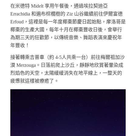
在米德特 Midelt 享用午餐後，通過埃拉契迪亞
Errachidia 和遍布棕櫚樹的 Ziz 山谷繼續前往伊爾富德
Erfoud，這裡是每一年度椰棗節慶日起始點，摩洛哥是
椰棗的生產大國，每年十月在椰棗豐收日後，會舉行
為期三天的狂歡節，以傳統音樂、舞蹈表演來慶祝年
年豐收！
接著轉乘吉普車（約 4-5人共乘一台）前往梅爾祖加沙
漠 Merzouga。日落前爬上沙丘，靜靜地欣賞著暈染成
烈焰色的天空，太陽緩緩消失在地平線上，一整天的
疲憊就這樣被療癒了。