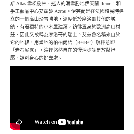
斯 Atlas 雪松樹林、迷人的滑雪勝地伊芙蘭 Ifrane，和
手工藝品中心艾兹魯 Azrou。伊芙蘭是在法國殖民時建
立的一個高山滑雪勝地，溫度低於摩洛哥其他的城
鎮，有著獨特的小木屋建築，彷彿置身於歐洲高山村
莊，因此又被稱為摩洛哥的瑞士。艾兹魯名稱來自於
它的地貌，用當地的柏柏爾語（BerBer）解釋意即
「岩石展露」，這裡悠然自在的慢活步調是放鬆抒
壓、調劑身心的好去處。