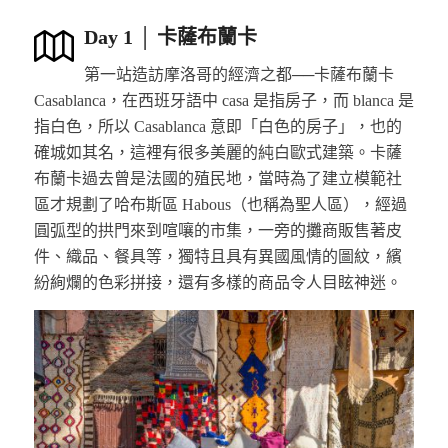
Day 1 │ 卡薩布蘭卡
第一站造訪摩洛哥的經濟之都──卡薩布蘭卡
Casablanca，在西班牙語中 casa 是指房子，而 blanca 是
指白色，所以 Casablanca 意即「白色的房子」，也的
確城如其名，這裡有很多美麗的純白歐式建築。卡薩
布蘭卡過去曾是法國的殖民地，當時為了建立模範社
區才規劃了哈布斯區 Habous（也稱為聖人區），經過
圓弧型的拱門來到喧嚷的市集，一旁的攤商販售著皮
件、織品、餐具等，獨特且具有異國風情的圖紋，繽
紛絢爛的色彩拼接，還有多樣的商品令人目眩神迷。