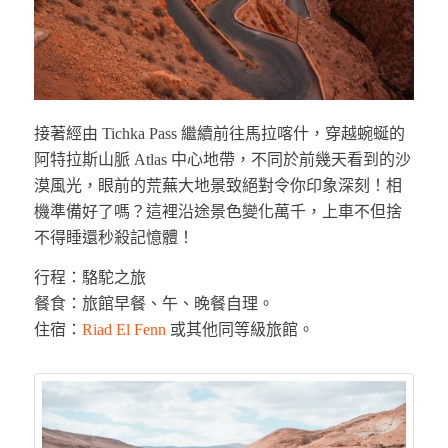
接著經由 Tichka Pass 繼續前往馬拉喀什，穿越蜿蜒的
阿特拉斯山脈 Atlas 中心地帶，不同於前幾天看到的沙
漠風光，眼前的荒蕪大地景致絕對令你印象深刻！相
機準備好了嗎？這裡沿途景色變化萬千，上車不但捨
不得睡還秒殺記憶體！
行程：駱駝之旅
餐食：旅館早餐、午、晚餐自理。
住宿：
Riad El Fenn
或其他同等級旅館。