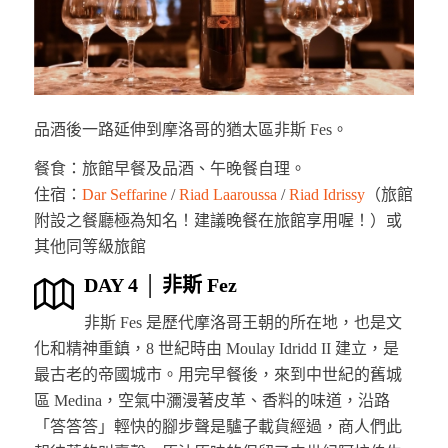
品酒後一路延伸到摩洛哥的猶太區非斯 Fes。
餐食：旅館早餐及品酒、午晚餐自理。
住宿：
Dar Seffarine
/
Riad Laaroussa
/
Riad Idrissy
（旅館
附設之餐廳極為知名！建議晚餐在旅館享用喔！）或
其他同等級旅館
DAY 4 │ 非斯 Fez
非斯 Fes 是歷代摩洛哥王朝的所在地，也是文
化和精神重鎮，8 世紀時由 Moulay Idridd II 建立，是
最古老的帝國城市。用完早餐後，來到中世紀的舊城
區 Medina，空氣中瀰漫著皮革、香料的味道，沿路
「答答答」輕快的腳步聲是驢子載貨經過，商人們此