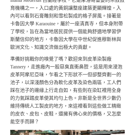
Inania Medersas 古蘭經學校，它是摩洛哥重要的宗教教
育機構之一，入口處的黃銅讓整座建築更顯輝煌，入
內可以看到石膏雕刻和雪松製成的格子屏風。接著是
卡魯因大學 Karaouine，屬於一座清真寺，但本身附帶
了學校，旨在為當地居民提供一個能夠舒適地學習伊
斯蘭信仰的地方，卡魯因大學在中世紀促進穆斯林與
歐洲文化、知識交流做出極大的貢獻。
準備好挑戰你的嗅覺了嗎？歡迎來到皮革染製廠
Tannery，走進廠內一股惡臭直衝鼻腔，這是用來浸泡
皮革阿摩尼亞味，乍看之下形狀不一但卻整齊劃一的
池子，以深淺顏色分為軟化皮革及染色兩區，工人們
踩在池子的邊緣上行走自如，有些則在染缸裡用全身
的力氣踩踏皮革使其均勻上色。非斯是全世界少數仍
維持傳統人工製皮的地方，來這裡看到這些做工精緻
的皮衣、皮包、皮鞋，還擁有佛心來的價格，又怎麼
能空手而歸？