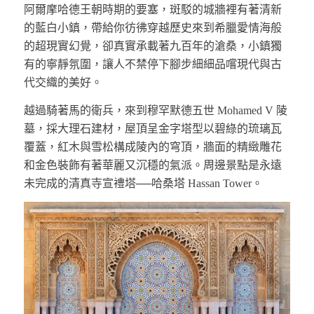
阿爾摩哈德王朝時期的要塞，斑駁的城牆裡有著清新
的藍白小鎮，帶給你彷彿穿越歷史來到希臘愛情海般
的超現實幻覺，卻真實承載著九百年的滄桑，小鎮獨
有的寧靜氛圍，讓人不禁停下腳步細細品嚐現代與古
代交織的美好。
越過騎著馬的衛兵，來到穆罕默德五世 Mohamed V 陵
墓，採大理石建材，屋頂呈金字塔型以碧綠的琉璃瓦
覆蓋，紅木與雪松構成陵內的穹頂，牆面的精緻雕花
和金色裝飾有著華麗又沉穩的氣派。周邊景點是永遠
未完成的清真寺宣禮塔──哈桑塔 Hassan Tower。