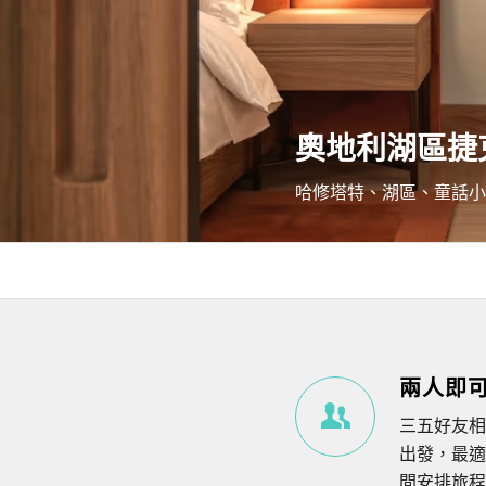
奧地利湖區捷克
哈修塔特、湖區、童話小
兩人即
三五好友相
出發，最適
間安排旅程