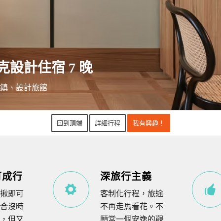
設計住宿 7 晚
鎮、設計旅館
回到頂端
詳細行程
我有興趣！
可成行
深旅行主義
揪即可
客制化行程，旅途
合沒時
不再走馬看花。不
，但又
願當一個安逸的觀