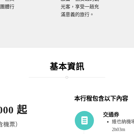
團體行
光客，享受一趟充
滿意義的旅行。
基本資訊
本行程包含以下內容
000 起
交通券
維也納機場 
含機票）
2h03m