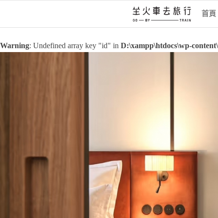
首頁
Warning
: Undefined array key "id" in
D:\xampp\htdocs\wp-content\t