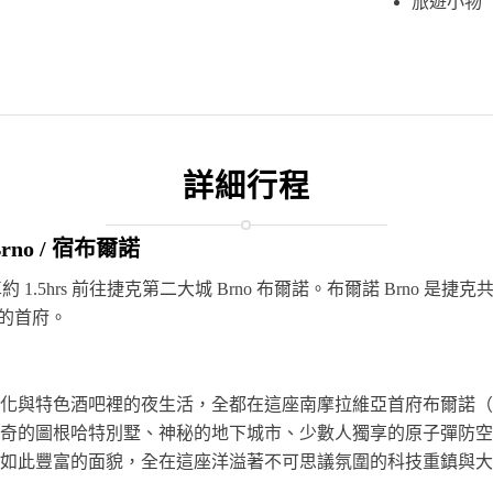
旅遊小物
詳細行程
Brno / 宿布爾諾
 1.5hrs 前往捷克第二大城 Brno 布爾諾。布爾諾 Brno 是
地區的首府。
化與特色酒吧裡的夜生活，全都在這座南摩拉維亞首府布爾諾（B
奇的圖根哈特別墅、神秘的地下城市、少數人獨享的原子彈防空
如此豐富的面貌，全在這座洋溢著不可思議氛圍的科技重鎮與大