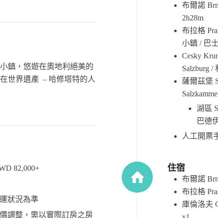
布爾諾 Brn
2h28m
布拉格 Prah
小鎮 / 巴士
Cesky K
小鎮，悠遊在奧地利絕美的
Salzburg
在世界遺產 – 哈修塔特的人
薩爾茲堡 Sa
Salzkamm
湖區 S
巴德
人工開票
住宿
 82,000+
布爾諾 Brn
布拉格 Prag
運狀況為準
庫倫洛夫 Ce
價調整，需以實際訂房之房
x1