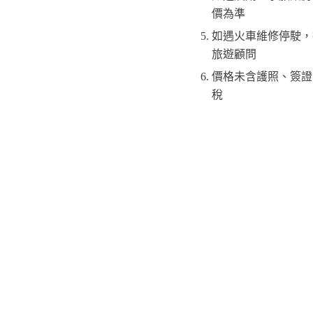
價為準
如遇火車維修停駛，
旅遊顧問
價格未含護照、簽證
稅