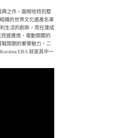
義建築經典之作，圖根哈特別墅
教科文組織的世界文化遺產名單
利生活的創新，而在建成
光控感應燈、電動開關的
象徵著戰間期的奢華魅力。二
rna ERA 就是其中一