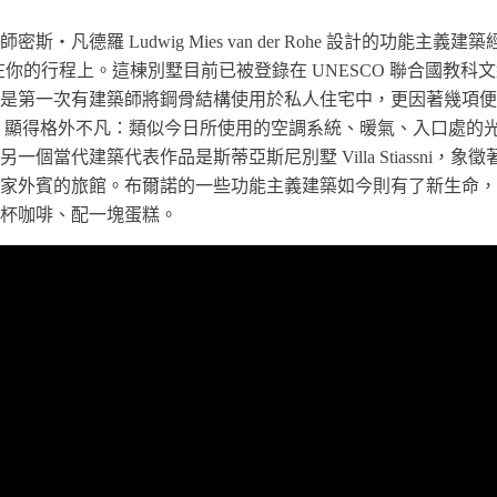
‧凡德羅 Ludwig Mies van der Rohe 設計的功能主
at，肯定會在你的行程上。這棟別墅目前已被登錄在 UNESCO 聯合國
是第一次有建築師將鋼骨結構使用於私人住宅中，更因著幾項便
末期）顯得格外不凡：類似今日所使用的空調系統、暖氣、入口處的
個當代建築代表作品是斯蒂亞斯尼別墅 Villa Stiassni，
外賓的旅館。布爾諾的一些功能主義建築如今則有了新生命，Kavá
杯咖啡、配一塊蛋糕。