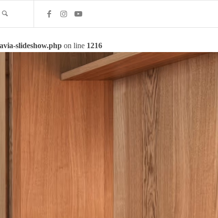
-avia-slideshow.php
on line
1216