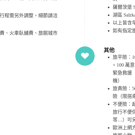
薩爾茨堡 Sal
湖區 Salzka
行程需另外調整，細節請洽
以上皆含
如有指定
費、火車臥舖費、旅館城市
其他
旅平險：1
+ 100 
緊急救援
機）
旅責險：50
險（限搭
不便險：
旅行不便
等…）可
歐洲上網