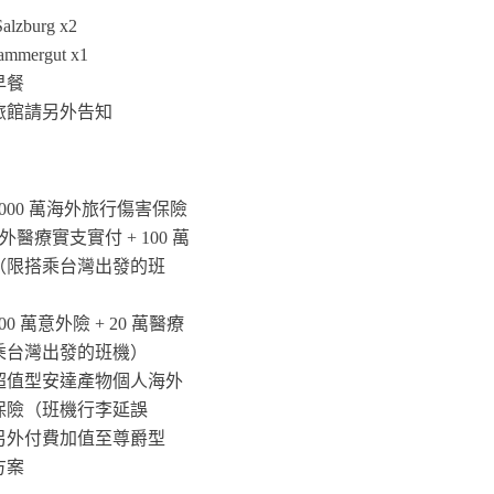
zburg x2
mmergut x1
早餐
旅館請另外告知
000 萬海外旅行傷害保險
萬意外醫療實支實付 + 100 萬
（限搭乘台灣出發的班
0 萬意外險 + 20 萬醫療
乘台灣出發的班機）
超值型安達產物個人海外
保險（班機行李延誤
另外付費加值至尊爵型
方案