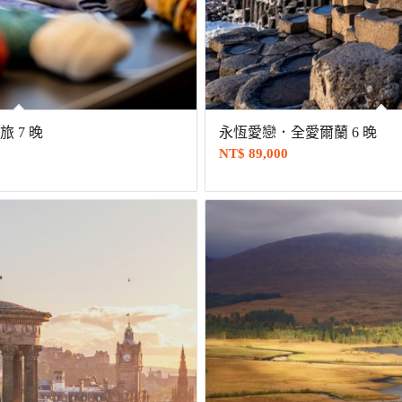
 7 晚
永恆愛戀．全愛爾蘭 6 晚
NT$
89,000