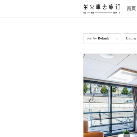
首頁
Sort by
Default
Displa