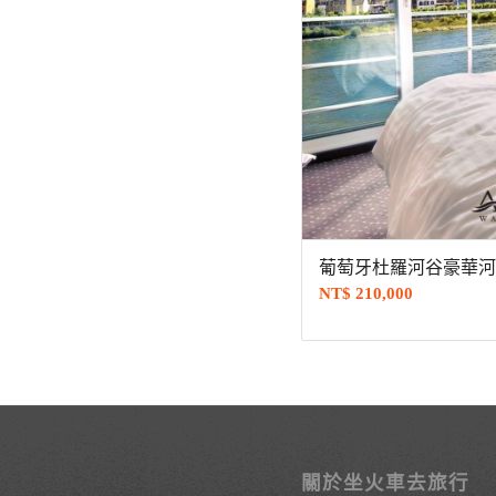
葡萄牙杜羅河谷豪華河輪
NT$
210,000
關於坐火車去旅行