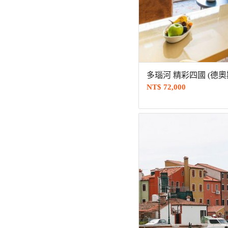
多瑙河 精彩四國 (德奧斯
NT$
72,000