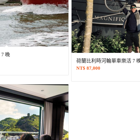
7 晚
荷蘭比利時河輪單車樂活 7 
NT$
87,000