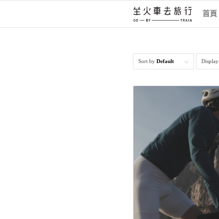
首頁
Sort by
Default
Displa