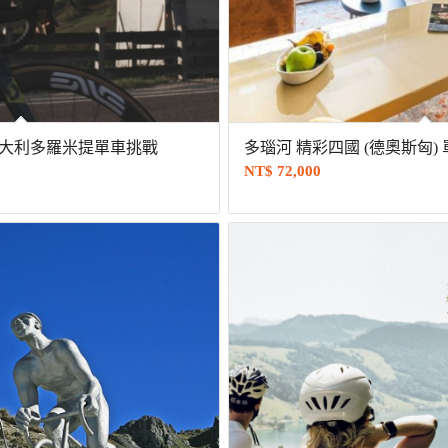
 義大利多羅米提單車挑戰
多瑙河 精彩四國 (德奧斯匈) 
NT$
72,000