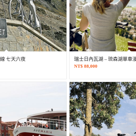
線 七天六夜
瑞士日內瓦湖 – 琉森湖單車漫
NT$
88,000