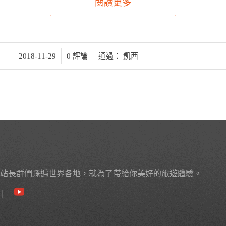
閱讀更多
/
/
2018-11-29
0 評論
通過：
凱西
站長群們踩遍世界各地，就為了帶給你美好的旅遊體驗。
｜