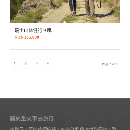
瑞士山林健行 9 晚
NT$
135,000
1
2
3
4
Page 2 of 4
關於坐火車去旅行
超過五十年的旅遊經驗，站長群們踩遍世界各地，就